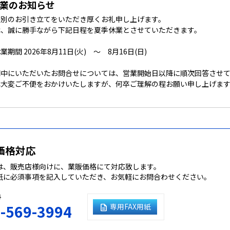
業のお知らせ
格別のお引き立てをいただき厚くお礼申し上げます。
は、誠に勝手ながら下記日程を夏季休業とさせていただきます。
期間 2026年8月11日(火) ～ 8月16日(日)
間中にいただいたお問合せについては、営業開始日以降に順次回答させ
は大変ご不便をおかけいたしますが、何卒ご理解の程お願い申し上げま
価格対応
は、販売店様向けに、業販価格にて対応致します。
紙に必須事項を記入していただき、お気軽にお問合わせください。
号
-569-3994
専用FAX用紙
description