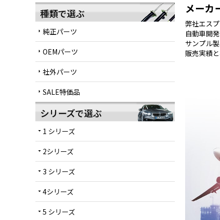
メーカ
種類で選ぶ
弊社エスプ
純正パーツ
arrow_right
自動車開発
サンプル製
OEMパーツ
arrow_right
販売実績と
社外パーツ
arrow_right
SALE特価品
arrow_right
シリーズで選ぶ
1 シリーズ
arrow_drop_down
2シリーズ
arrow_drop_down
3 シリーズ
arrow_drop_down
4シリーズ
arrow_drop_down
5 シリーズ
arrow_drop_down