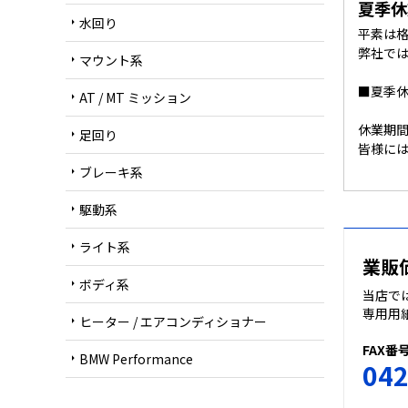
夏季休
水回り
arrow_right
平素は
弊社で
マウント系
arrow_right
■夏季休業
AT / MT ミッション
arrow_right
休業期
足回り
arrow_right
皆様に
ブレーキ系
arrow_right
駆動系
arrow_right
ライト系
arrow_right
業販
ボディ系
arrow_right
当店で
専用用
ヒーター / エアコンディショナー
arrow_right
FAX番
BMW Performance
arrow_right
042