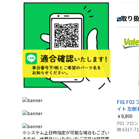
取り
F01 F0
イト 左側
￥8,800
F01 フロ
側 6317-71
※システム上日時指定が可能な場合もござい
ますが、休業日にいただいたご注文は翌営業