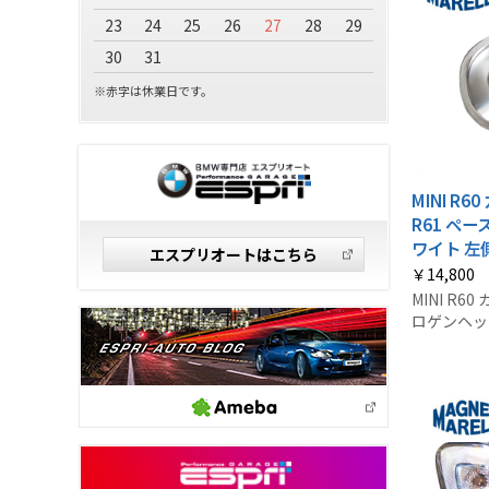
23
24
25
26
27
28
29
30
31
※赤字は休業日です。
MINI R
R61 ペ
ワイト 左
エスプリオートはこちら
￥14,800
MINI R6
ロゲンヘッドラ