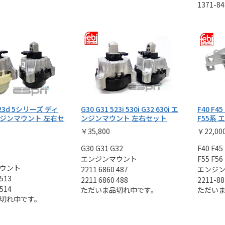
1371-84
 523d 5シリーズ ディ
G30 G31 523i 530i G32 630i エ
F40 F45 
ジンマウント 左右セ
ンジンマウント 左右セット
F55系
￥35,800
￥22,00
G30 G31 G32
F40 F45
エンジンマウント
F55 F56
ウント
2211 6860 487
エンジ
 513
2211 6860 488
2211-88
 514
ただいま品切れ中です。
ただい
切れ中です。