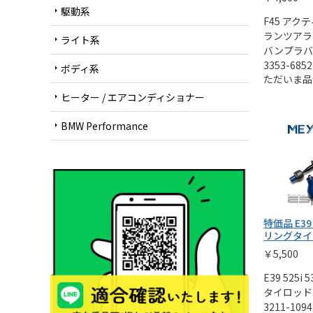
駆動系
arrow_right
F45 アク
ランツアラ
ライト系
arrow_right
バンプラバ
3353-6852
ボディ系
arrow_right
ただいま品
ヒーター / エアコンディショナー
arrow_right
BMW Performance
arrow_right
特価品 E3
リングタイ
￥5,500
E39 525i 5
タイロッド
3211-1094