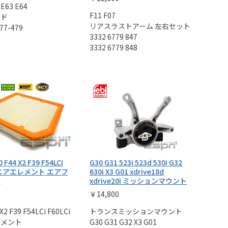
 E63 E64
F11 F07
ッド
リアスラストアーム 左右セット
77-479
3332 6779 847
3332 6779 848
 F44 X2 F39 F54LCI
G30 G31 523i 523d 530i G32
i エアエレメント エアフ
630i X3 G01 xdrive18d
ー
xdrive20i ミッションマウント
￥14,800
X2 F39 F54LCi F60LCi
トランスミッションマウント
レメント
G30 G31 G32 X3 G01