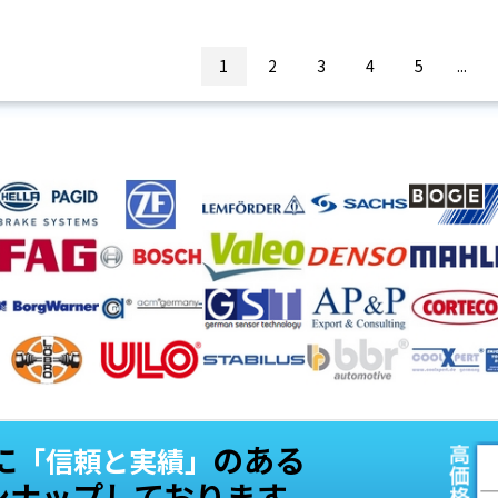
1
2
3
4
5
...
に
のある
「信頼と実績」
ンナップしております。