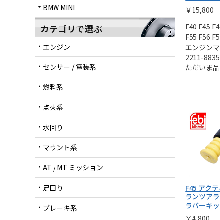
BMW MINI
arrow_drop_down
￥15,800
F40 F45 F4
カテゴリで選ぶ
F55 F56 F5
エンジン
エンジンマ
arrow_right
2211-8835
センサー / 電装系
ただいま品
arrow_right
燃料系
arrow_right
点火系
arrow_right
水回り
arrow_right
マウント系
arrow_right
AT / MT ミッション
arrow_right
足回り
F45 アク
arrow_right
ランツアラ
ラバーキッ
ブレーキ系
arrow_right
￥4,800