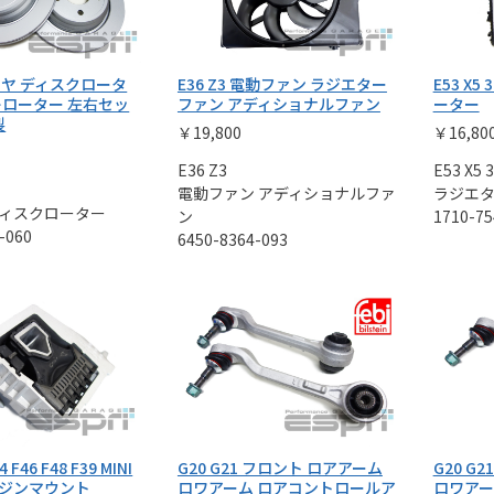
 リヤ ディスクロータ
E36 Z3 電動ファン ラジエター
E53 X5
キローター 左右セッ
ファン アディショナルファン
ーター
製
￥19,800
￥16,80
E36 Z3
E53 X5 3
電動ファン アディショナルファ
ラジエ
ィスクローター
ン
1710-75
-060
6450-8364-093
4 F46 F48 F39 MINI
G20 G21 フロント ロアアーム
G20 G
ンジンマウント
ロワアーム ロアコントロールア
ロワアー