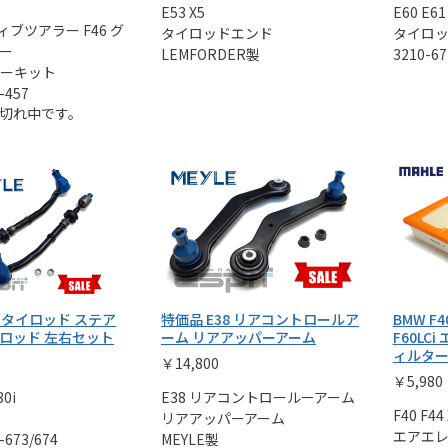
E53 X5
E60 E61
ティブツアラー F46 グ
タイロッドエンド
タイロ
ー
LEMFORDER製
3210-67
ーキット
-457
切れ中です。
9 タイロッド ステア
特価品 E38 リアコントロールア
BMW F40
ロッド 左右セット
ーム リアアッパーアーム
F60LC
ィルタ
￥14,800
￥5,980
30i
E38 リアコントロールーアーム
F40 F44 
リアアッパーアーム
エアエ
-673/674
MEYLE製