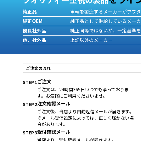
純正品
車輌を製造するメーカーがアフ
純正OEM
純正品として供給しているメー
優良社外品
純正同等ではないが、一定基準
他、社外品
上記以外のメーカー
ご注文の流れ
ご注文
STEP.1
ご注文は、24時間365日いつでも承っておりま
す。お気軽にご利用くださいませ。
注文確認メール
STEP.2
ご注文後、当店より自動返信メールが届きます。
※メール受信設定によっては、正しく届かない場
合があります。
受付確認メール
STEP.3
当店より、受付確認メールが届きます。