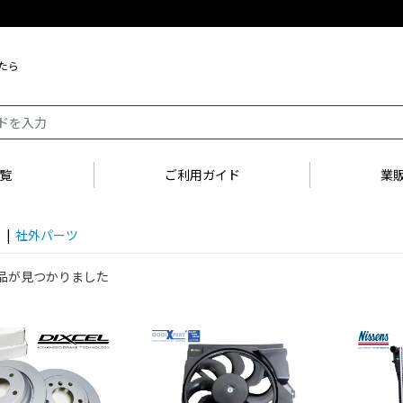
たら
覧
ご利用ガイド
業
類
|
社外パーツ
品が見つかりました