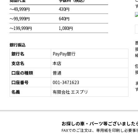
商品代金
手数料（税込）
～49,999円
430円
～99,999円
640円
～199,999円
1,080円
銀行振込
銀行名
PayPay銀行
支店名
本店
口座の種類
普通
口座番号
001-3471623
名義
有限会社 エスプリ
お探しの車・パーツ等ございました
FAXでのご注文は、専用紙を印刷し必要事