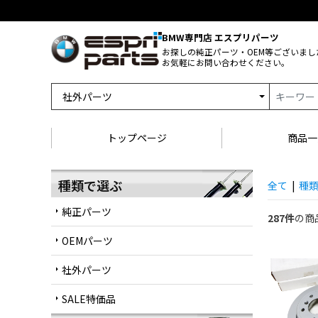
BMW専門店 エスプリパーツ
お探しの純正パーツ・OEM等ございまし
お気軽にお問い合わせください。
トップページ
商品一
種類で選ぶ
全て
|
種
純正パーツ
arrow_right
287件
の商
OEMパーツ
arrow_right
社外パーツ
arrow_right
SALE特価品
arrow_right