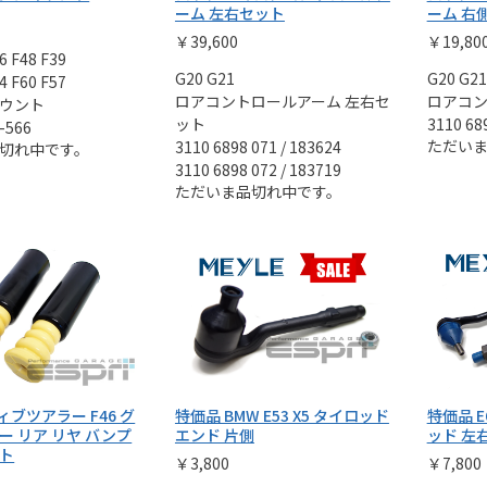
ーム 左右セット
ーム 右
￥39,600
￥19,80
6 F48 F39
G20 G21
G20 G21
4 F60 F57
ロアコントロールアーム 左右セ
ロアコ
ウント
ット
3110 68
-566
ただい
3110 6898 071 / 183624
切れ中です。
3110 6898 072 / 183719
ただいま品切れ中です。
ティブツアラー F46 グ
特価品 BMW E53 X5 タイロッド
特価品 E6
ー リア リヤ バンプ
エンド 片側
ッド 左
ト
￥3,800
￥7,800