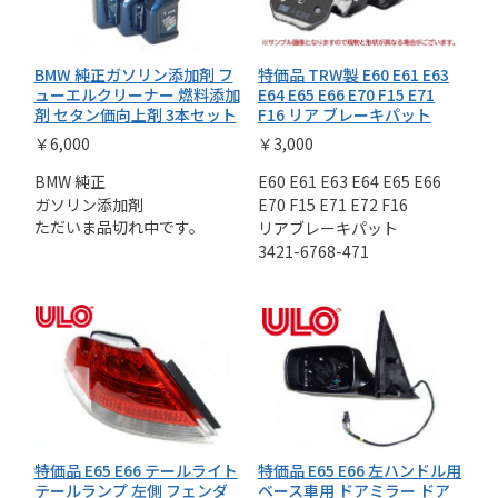
BMW 純正ガソリン添加剤 フ
特価品 TRW製 E60 E61 E63
ューエルクリーナー 燃料添加
E64 E65 E66 E70 F15 E71
剤 セタン価向上剤 3本セット
F16 リア ブレーキパット
￥6,000
￥3,000
BMW 純正
E60 E61 E63 E64 E65 E66
ガソリン添加剤
E70 F15 E71 E72 F16
ただいま品切れ中です。
リアブレーキパット
3421-6768-471
特価品 E65 E66 テールライト
特価品 E65 E66 左ハンドル用
テールランプ 左側 フェンダ
ベース車用 ドアミラー ドア