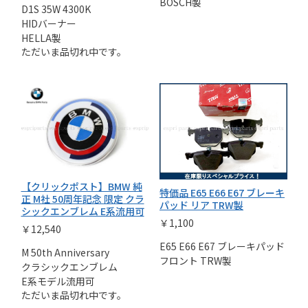
BOSCH製
D1S 35W 4300K
HIDバーナー
HELLA製
ただいま品切れ中です。
【クリックポスト】BMW 純
特価品 E65 E66 E67 ブレーキ
正 M社 50周年記念 限定 クラ
パッド リア TRW製
シックエンブレム E系流用可
￥1,100
￥12,540
E65 E66 E67 ブレーキパッド
M 50th Anniversary
フロント TRW製
クラシックエンブレム
E系モデル流用可
ただいま品切れ中です。