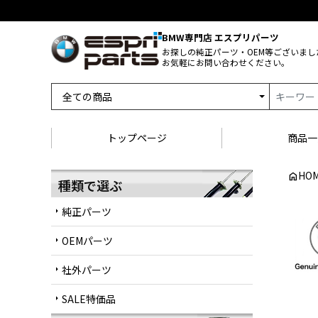
BMW専門店 エスプリパーツ
お探しの純正パーツ・OEM等ございまし
お気軽にお問い合わせください。
トップページ
商品一
HO
home
種類で選ぶ
純正パーツ
arrow_right
OEMパーツ
arrow_right
社外パーツ
arrow_right
SALE特価品
arrow_right