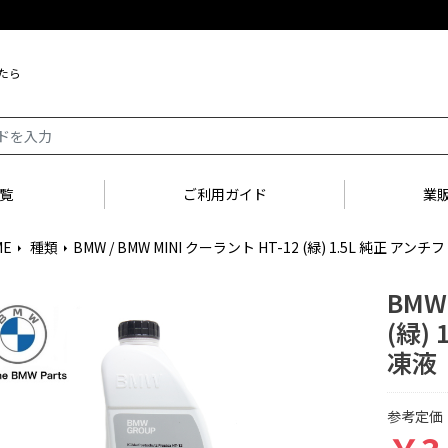
たら
覧
ご利用ガイド
業
ME
種類
BMW / BMW MINI クーラント HT-12 (緑) 1.5L 純正 アン
arrow_right
arrow_right
BMW
(緑)
凍液
参考定価：