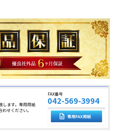
FAX番号
042-569-3994
致します。専用用紙
合わせください。
description
専用FAX用紙