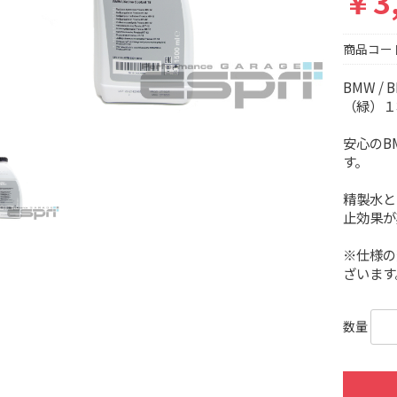
￥3
商品コー
BMW /
（緑）１
安心のB
す。
精製水と
止効果が
※仕様の
ざいます
数量