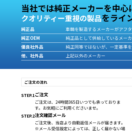
当社では純正メーカーを中心
をライ
クオリティー重視の製品
純正品
車輌を製造するメーカーがアフ
純正OEM
純正品として供給しているメー
優良社外品
純正同等ではないが、一定基準
他、社外品
上記以外のメーカー
ご注文の流れ
ご注文
STEP.1
ご注文は、24時間365日いつでも承っておりま
す。お気軽にご利用くださいませ。
注文確認メール
STEP.2
ご注文後、当店より自動返信メールが届きます。
※メール受信設定によっては、正しく届かない場