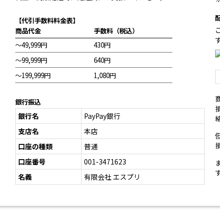
【代引手数料料金表】
商品代金
手数料（税込）
～49,999円
430円
～99,999円
640円
～199,999円
1,080円
銀行振込
銀行名
PayPay銀行
支店名
本店
口座の種類
普通
口座番号
001-3471623
名義
有限会社 エスプリ