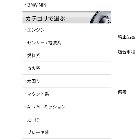
BMW MINI
arrow_drop_down
カテゴリで選ぶ
エンジン
arrow_right
純正品番
センサー / 電装系
arrow_right
適合車種
燃料系
arrow_right
点火系
arrow_right
水回り
arrow_right
備考
マウント系
arrow_right
AT / MT ミッション
arrow_right
足回り
arrow_right
ブレーキ系
arrow_right