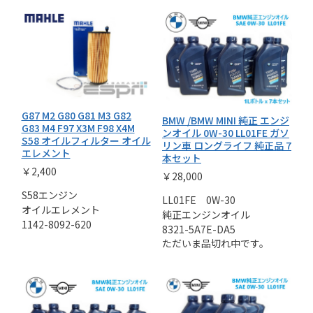
G87 M2 G80 G81 M3 G82
BMW /BMW MINI 純正 エンジ
G83 M4 F97 X3M F98 X4M
ンオイル 0W-30 LL01FE ガソ
S58 オイルフィルター オイル
リン車 ロングライフ 純正品 7
エレメント
本セット
￥2,400
￥28,000
S58エンジン
LL01FE 0W-30
オイルエレメント
純正エンジンオイル
1142-8092-620
8321-5A7E-DA5
ただいま品切れ中です。