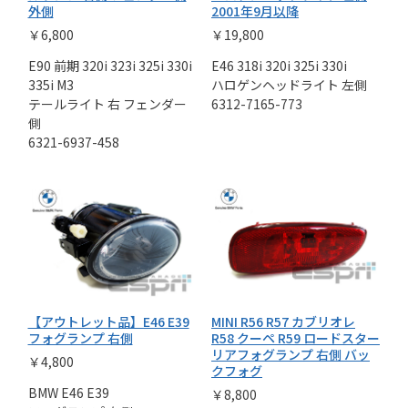
外側
2001年9月以降
￥6,800
￥19,800
E90 前期 320i 323i 325i 330i
E46 318i 320i 325i 330i
335i M3
ハロゲンヘッドライト 左側
テールライト 右 フェンダー
6312-7165-773
側
6321-6937-458
【アウトレット品】E46 E39
MINI R56 R57 カブリオレ
フォグランプ 右側
R58 クーペ R59 ロードスター
リアフォグランプ 右側 バッ
￥4,800
クフォグ
BMW E46 E39
￥8,800