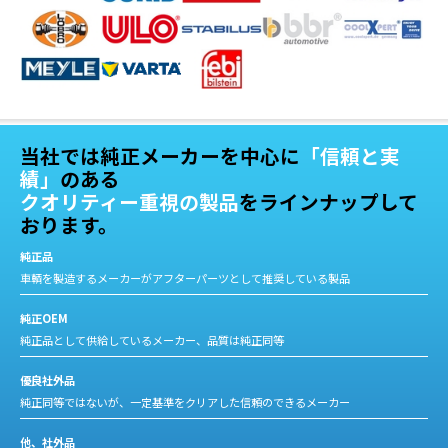
当社では純正メーカーを中心に
「信頼と実
績」
のある
クオリティー重視の製品
をラインナップして
おります。
純正品
車輌を製造するメーカーがアフターパーツとして推奨している製品
純正OEM
純正品として供給しているメーカー、品質は純正同等
優良社外品
純正同等ではないが、一定基準をクリアした信頼のできるメーカー
他、社外品