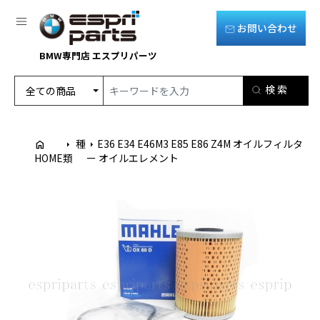
お問い合わせ
BMW専門店 エスプリパーツ
種
E36 E34 E46M3 E85 E86 Z4M オイルフィルタ
home
arrow_right
arrow_right
HOME
類
ー オイルエレメント