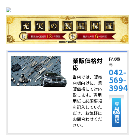
業販価格対
FAX番
号
応
042-
当店では、販売
569-
店様向けに、業
3994
販価格にて対応
致します。専用
用紙に必須事項
専
を記入していた
用
description
FAX
だき、お気軽に
用
お問合わせくだ
紙
さい。