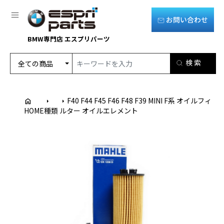
お問い合わせ
BMW専門店 エスプリパーツ
F40 F44 F45 F46 F48 F39 MINI F系 オイルフィ
home
arrow_right
arrow_right
HOME
種類
ルター オイルエレメント