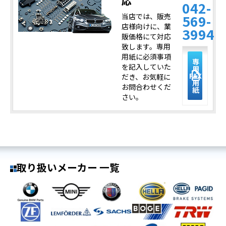
応
042-
当店では、販売
569-
店様向けに、業
3994
販価格にて対応
致します。専用
用紙に必須事項
専
を記入していた
用
description
FAX
だき、お気軽に
用
お問合わせくだ
紙
さい。
取り扱いメーカー 一覧