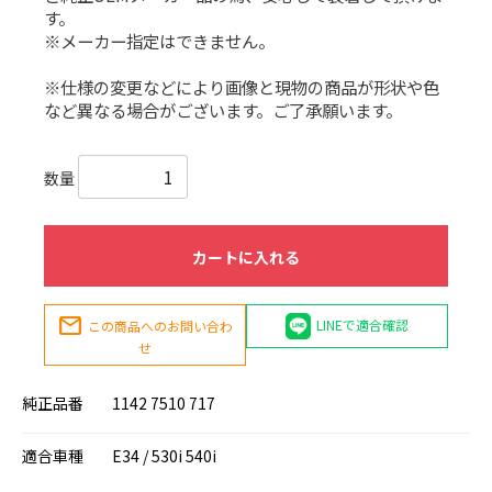
す。
※メーカー指定はできません。
※仕様の変更などにより画像と現物の商品が形状や色
など異なる場合がございます。ご了承願います。
数量
カートに入れる
mail
LINEで適合確認
この商品へのお問い合わ
せ
純正品番
1142 7510 717
適合車種
E34 / 530i 540i