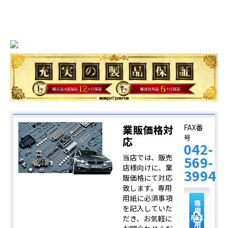
業販価格対
FAX番
号
応
042-
当店では、販売
569-
店様向けに、業
3994
販価格にて対応
致します。専用
用紙に必須事項
専
を記入していた
用
description
FAX
だき、お気軽に
用