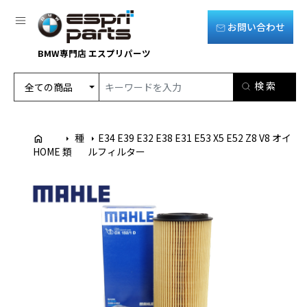
お問い合わせ
BMW専門店 エスプリパーツ
種
E34 E39 E32 E38 E31 E53 X5 E52 Z8 V8 オイ
home
arrow_right
arrow_right
HOME
類
ルフィルター