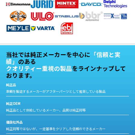
当社では純正メーカーを中心に
「信頼と実
績」
のある
クオリティー重視の製品
をラインナップして
おります。
純正品
車輌を製造するメーカーがアフターパーツとして推奨している製品
純正OEM
純正品として供給しているメーカー、品質は純正同等
優良社外品
純正同等ではないが、一定基準をクリアした信頼のできるメーカー