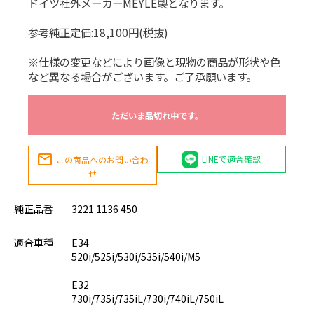
ドイツ社外メーカーMEYLE製となります。
参考純正定価:18,100円(税抜)
※仕様の変更などにより画像と現物の商品が形状や色
など異なる場合がございます。ご了承願います。
ただいま品切れ中です。
mail
LINEで適合確認
この商品へのお問い合わ
せ
純正品番
3221 1136 450
適合車種
E34
520i/525i/530i/535i/540i/M5
E32
730i/735i/735iL/730i/740iL/750iL