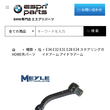
お問い合わせ
BMW専門店 エスプリパーツ
種類
社
E34 E32 E31 E28 E24 ステアリングガ
home
arrow_right
arrow_right
arrow_right
HOME
外パーツ
イドアーム アイドラアーム