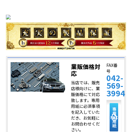
業販価格対
FAX番
号
応
042-
当店では、販売
569-
店様向けに、業
3994
販価格にて対応
致します。専用
用紙に必須事項
専
を記入していた
用
description
FAX
だき、お気軽に
用
お問合わせくだ
紙
さい。