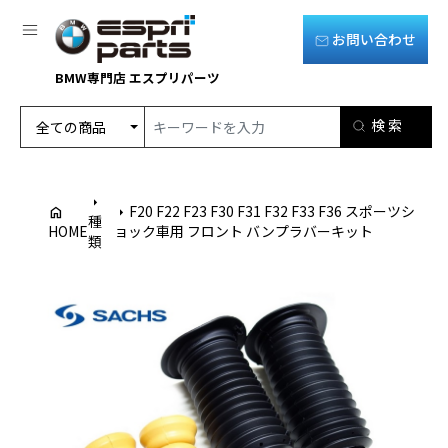
お問い合わせ
BMW専門店 エスプリパーツ
arrow_right
F20 F22 F23 F30 F31 F32 F33 F36 スポーツシ
home
arrow_right
種
HOME
ョック車用 フロント バンプラバーキット
類