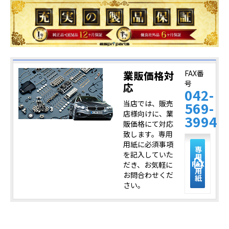
業販価格対
FAX番
号
応
042-
当店では、販売
569-
店様向けに、業
3994
販価格にて対応
致します。専用
用紙に必須事項
専
を記入していた
用
description
FAX
だき、お気軽に
用
お問合わせくだ
紙
さい。