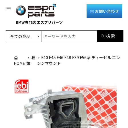
お問い合わせ
BMW専門店 エスプリパーツ
種
F40 F45 F46 F48 F39 F56系 ディーゼル エン
home
arrow_right
arrow_right
HOME
類
ジンマウント