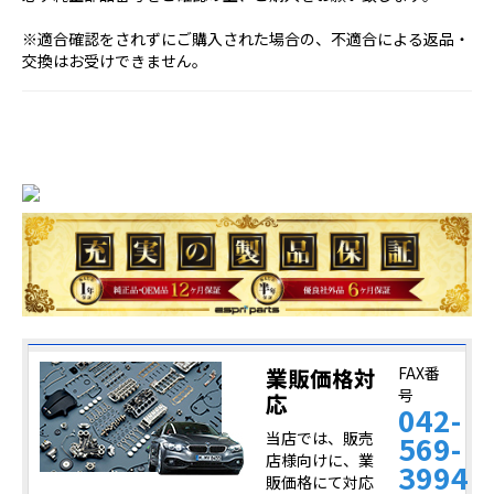
※適合確認をされずにご購入された場合の、不適合による返品・
交換はお受けできません。
業販価格対
FAX番
号
応
042-
当店では、販売
569-
店様向けに、業
3994
販価格にて対応