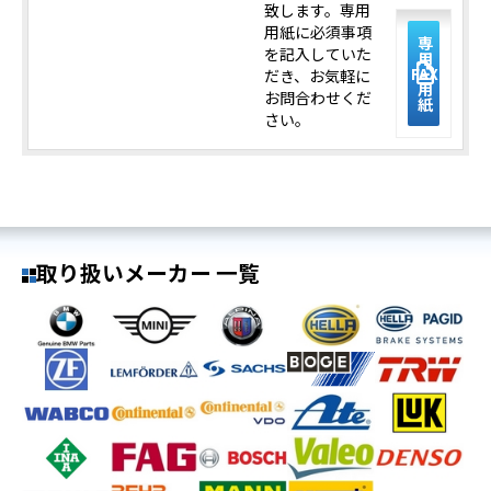
致します。専用
用紙に必須事項
専
を記入していた
用
description
FAX
だき、お気軽に
用
お問合わせくだ
紙
さい。
取り扱いメーカー 一覧