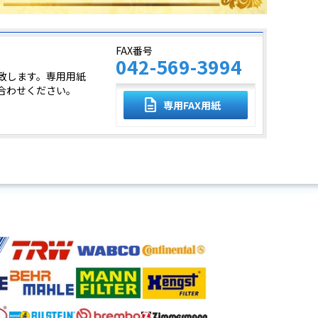
FAX番号
042-569-3994
致します。専用用紙
合わせください。
description
専用FAX用紙