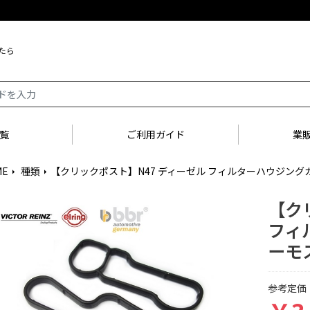
たら
覧
ご利用ガイド
業
ME
種類
【クリックポスト】N47 ディーゼル フィルターハウジン
arrow_right
arrow_right
【ク
フィ
ーモ
参考定価：