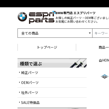
BMW専門店 エスプリパーツ
お探しの純正パーツ・OEM等ございまし
お気軽にお問い合わせください。
トップページ
商品一
HO
home
種類で選ぶ
純正パーツ
arrow_right
OEMパーツ
arrow_right
社外パーツ
arrow_right
SALE特価品
arrow_right