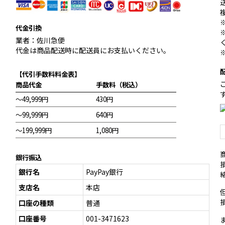
代金引換
業者：佐川急便
代金は商品配送時に配送員にお支払いください。
【代引手数料料金表】
商品代金
手数料（税込）
～49,999円
430円
～99,999円
640円
～199,999円
1,080円
銀行振込
銀行名
PayPay銀行
支店名
本店
口座の種類
普通
口座番号
001-3471623