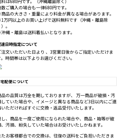
送料は680円です。（沖縄離島除く）
複数ご購入の場合も一律680円です。
※商品の大きさ・重量により料金が異なる場合があります。
※1万円以上のお買い上げで送料無料です（沖縄・離島除
く）。
※沖縄・離島は送料着払いとなります。
配達日時指定について
ご注文いただいた日より 、3営業日後からご指定いただけま
す。時間帯は以下よりお選びください。
宅配便について
商品の品質は万全を期しておりますが、 万一商品が破損・汚
損していた場合や、イメージと異なる商品など3日以内にご連
絡いただければすぐに交換・返品受付いたします。
但し、商品を一度ご使用になられた場合や、商品・箱等が破
損、汚損、紛失していた場合はお受けいたしかねます。
またお客様都合での交換は、往復の送料をご負担いただきま