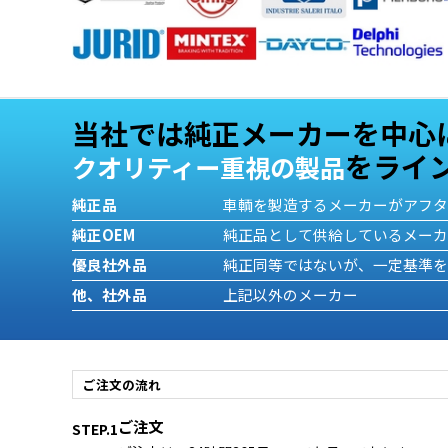
当社では純正メーカーを中心
をライ
クオリティー重視の製品
純正品
車輌を製造するメーカーがアフ
純正OEM
純正品として供給しているメー
優良社外品
純正同等ではないが、一定基準
他、社外品
上記以外のメーカー
ご注文の流れ
ご注文
STEP.1