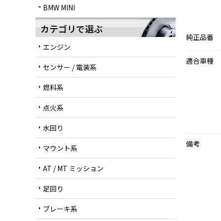
BMW MINI
arrow_drop_down
カテゴリで選ぶ
純正品番
エンジン
arrow_right
適合車種
センサー / 電装系
arrow_right
燃料系
arrow_right
点火系
arrow_right
水回り
arrow_right
備考
マウント系
arrow_right
AT / MT ミッション
arrow_right
足回り
arrow_right
ブレーキ系
arrow_right