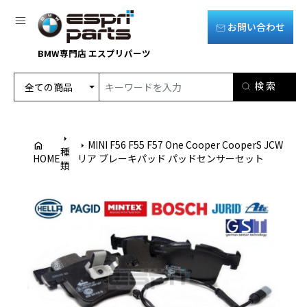
お問い合わせ
BMW専門店 エスプリパーツ
arrow_right
MINI F56 F55 F57 One Cooper CooperS JCW
home
arrow_right
種
HOME
リア ブレーキパッド パッドセンサーセット
類