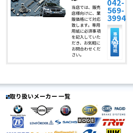
042-
当店では、販売
569-
店様向けに、業
3994
販価格にて対応
致します。専用
用紙に必須事項
専
を記入していた
用
description
FAX
だき、お気軽に
用
お問合わせくだ
紙
さい。
取り扱いメーカー 一覧