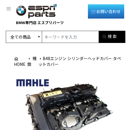
お問い合わせ
BMW専門店 エスプリパーツ
種
B48エンジン シリンダーヘッドカバー タペ
home
arrow_right
arrow_right
HOME
類
ットカバー