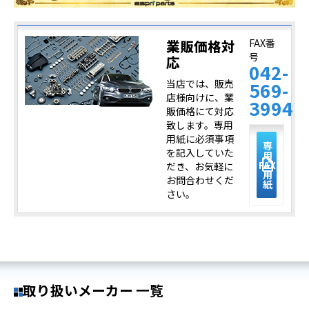
業販価格対
FAX番
号
応
042-
当店では、販売
569-
店様向けに、業
3994
販価格にて対応
致します。専用
用紙に必須事項
専
を記入していた
用
description
FAX
だき、お気軽に
用
お問合わせくだ
紙
さい。
取り扱いメーカー 一覧