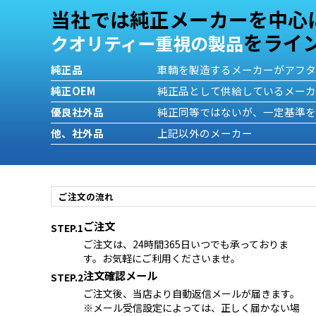
当社では純正メーカーを中心
をライ
クオリティー重視の製品
純正品
車輌を製造するメーカーがアフ
純正OEM
純正品として供給しているメー
優良社外品
純正同等ではないが、一定基準
他、社外品
上記以外のメーカー
ご注文の流れ
ご注文
STEP.1
ご注文は、24時間365日いつでも承っておりま
す。お気軽にご利用くださいませ。
注文確認メール
STEP.2
ご注文後、当店より自動返信メールが届きます。
※メール受信設定によっては、正しく届かない場