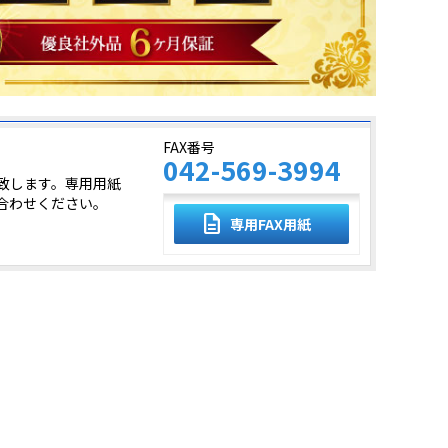
FAX番号
042-569-3994
致します。専用用紙
合わせください。
description
専用FAX用紙