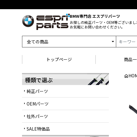
BMW専門店 エスプリパーツ
お探しの純正パーツ・OEM等ございまし
お気軽にお問い合わせください。
トップページ
商品一
HO
home
種類で選ぶ
純正パーツ
arrow_right
OEMパーツ
arrow_right
社外パーツ
arrow_right
SALE特価品
arrow_right