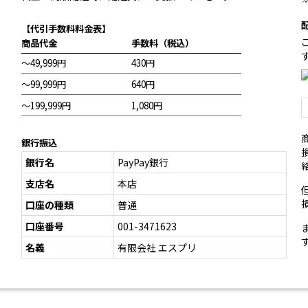
【代引手数料料金表】
商品代金
手数料（税込）
～49,999円
430円
～99,999円
640円
～199,999円
1,080円
銀行振込
銀行名
PayPay銀行
支店名
本店
口座の種類
普通
口座番号
001-3471623
名義
有限会社 エスプリ