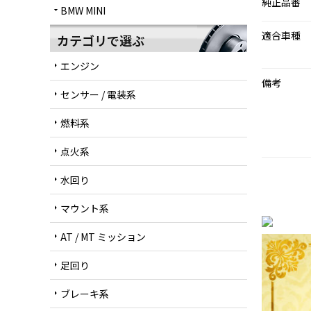
純正品番
BMW MINI
arrow_drop_down
適合車種
カテゴリで選ぶ
エンジン
arrow_right
備考
センサー / 電装系
arrow_right
燃料系
arrow_right
点火系
arrow_right
水回り
arrow_right
マウント系
arrow_right
AT / MT ミッション
arrow_right
足回り
arrow_right
ブレーキ系
arrow_right