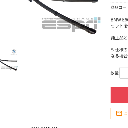
商品コー
BMW E
セット 
純正品と
※仕様の
なる場合
数量
mail
こ