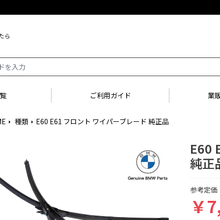
たら
覧
ご利用ガイド
業
ME
種類
E60 E61 フロント ワイパーブレード 純正品
arrow_right
arrow_right
E60
純正
参考定価：
￥7