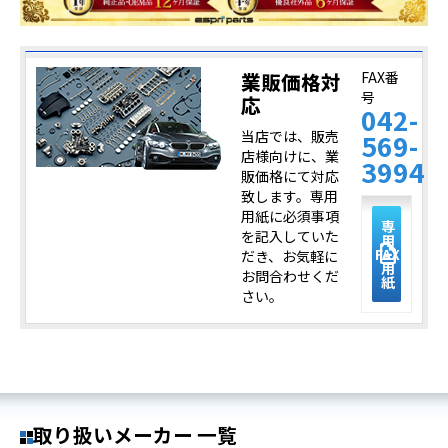
業販価格対
FAX番
号
応
042-
当店では、販売
569-
店様向けに、業
3994
販価格にて対応
致します。専用
用紙に必須事項
専
を記入していた
用
description
FAX
だき、お気軽に
用
お問合わせくだ
紙
さい。
取り扱いメーカー 一覧