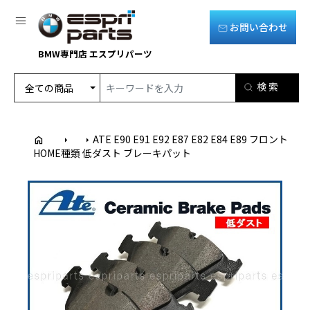
お問い合わせ
BMW専門店 エスプリパーツ
ATE E90 E91 E92 E87 E82 E84 E89 フロント
home
arrow_right
arrow_right
HOME
種類
低ダスト ブレーキパット