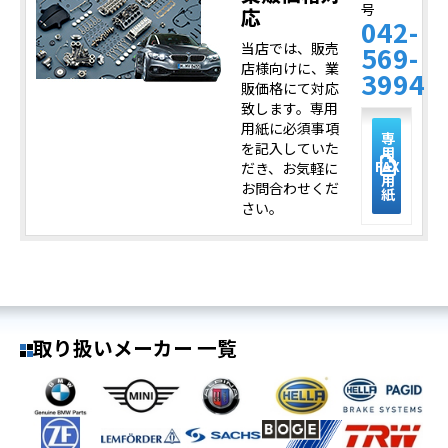
号
応
042-
当店では、販売
569-
店様向けに、業
3994
販価格にて対応
致します。専用
用紙に必須事項
専
を記入していた
用
description
FAX
だき、お気軽に
用
お問合わせくだ
紙
さい。
取り扱いメーカー 一覧