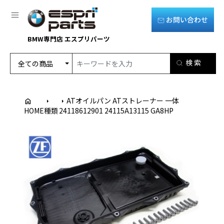
お問い合わせ
BMW専門店 エスプリパーツ
ATオイルパン ATストレーナー 一体
home
arrow_right
arrow_right
HOME
種類
24118612901 24115A13115 GA8HP