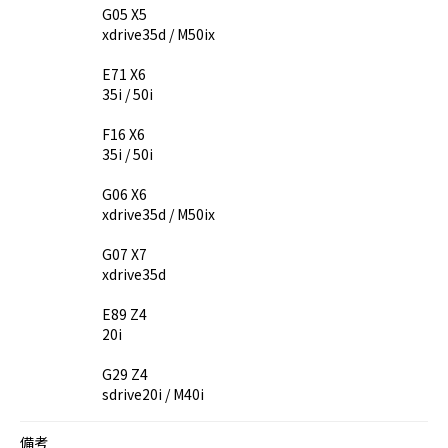
G05 X5
xdrive35d / M50ix
E71 X6
35i / 50i
F16 X6
35i / 50i
G06 X6
xdrive35d / M50ix
G07 X7
xdrive35d
E89 Z4
20i
G29 Z4
sdrive20i / M40i
備考