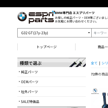
BMW専門店 エスプリパーツ
お探しの純正パーツ・OEM等ございまし
お気軽にお問い合わせください。
トップページ
商品一
種類で選ぶ
全て
|
シ
純正パーツ
arrow_right
72件
の商
OEMパーツ
arrow_right
社外パーツ
arrow_right
SALE特価品
arrow_right