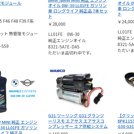
理モジュール
オイル 0
オイル 0W-30 LL01FE ガソリン
車 ロン
車 ロングライフ 純正品 7本セッ
ト
ト
45 F46 F48 F39 F系
￥24,00
￥28,000
LL01FE
ット 熱管理モジュー
LL01FE 0W-30
純正エ
純正エンジンオイル
8321-5
-559
8321-5A7E-DA5
ただい
ただいま品切れ中です。
G31 ツーリング G32 グランツ
【クリッ
ーリスモ エアサス エアサスコ
6PK11
W MINI 純正 エンジン
ンプレッサー エア供給システム
G30 G31
30 LL01FE ガソリン
ライフ 純正品