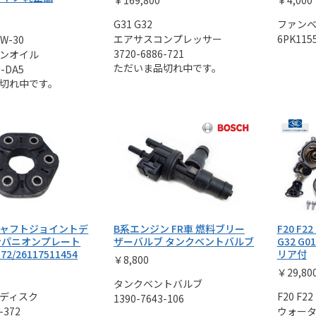
￥169,800
￥4,000
G31 G32
ファン
エアサスコンプレッサー
6PK1155
W-30
3720-6886-721
ンオイル
ただいま品切れ中です。
E-DA5
切れ中です。
ャフトジョイントデ
B系エンジン FR車 燃料ブリー
F20 F22
ンパニオンプレート
ザーバルブ タンクベントバルブ
G32 G
372/26117511454
リア付
￥8,800
￥29,80
タンクベントバルブ
ディスク
F20 F22
1390-7643-106
-372
ウォー