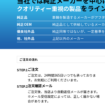
当社では純正メーカーを中心
をライ
クオリティー重視の製品
純正品
車輌を製造するメーカーがアフ
純正OEM
純正品として供給しているメー
優良社外品
純正同等ではないが、一定基準
他、社外品
上記以外のメーカー
ご注文の流れ
ご注文
STEP.1
ご注文は、24時間365日いつでも承っておりま
す。お気軽にご利用くださいませ。
注文確認メール
STEP.2
ご注文後、当店より自動返信メールが届きます。
※メール受信設定によっては、正しく届かない場
合があります。