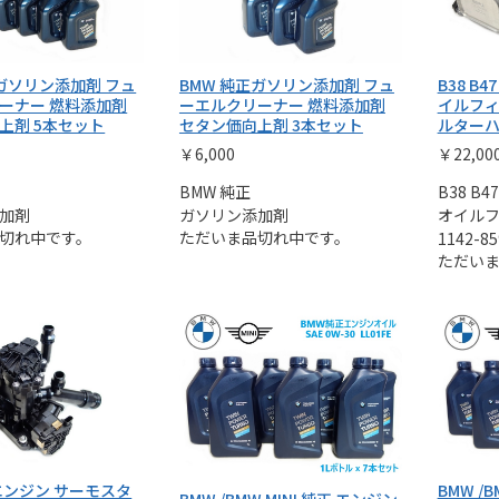
正ガソリン添加剤 フュ
BMW 純正ガソリン添加剤 フュ
B38 B4
ーナー 燃料添加剤
ーエルクリーナー 燃料添加剤
イルフィ
上剤 5本セット
セタン価向上剤 3本セット
ルターハ
￥6,000
￥22,00
BMW 純正
B38 B4
加剤
ガソリン添加剤
オイル
切れ中です。
ただいま品切れ中です。
1142-85
ただい
U エンジン サーモスタ
BMW /
BMW /BMW MINI 純正 エンジン