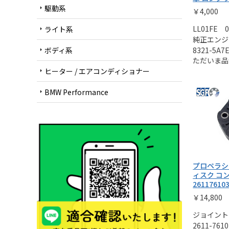
駆動系
arrow_right
￥4,000
LL01FE 0
ライト系
arrow_right
純正エンジ
ボディ系
8321-5A7
arrow_right
ただいま品
ヒーター / エアコンディショナー
arrow_right
BMW Performance
arrow_right
プロペラシ
ィスク コ
26117610
￥14,800
ジョイント
2611-7610