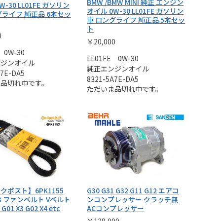
BMW /BMW MINI 純正 エンジン
W-30 LL01FE ガソリン
オイル 0W-30 LL01FE ガソリン
グライフ 純正品 6本セッ
車 ロングライフ 純正品 5本セッ
ト
0
￥20,000
 0W-30
LL01FE 0W-30
ンジンオイル
純正エンジンオイル
A7E-DA5
8321-5A7E-DA5
ま品切れ中です。
ただいま品切れ中です。
クポスト】6PK1155
G30 G31 G32 G11 G12 エアコ
53 ファンベルト Vベルト
ンコンプレッサー クラッチ無
 G01 X3 G02 X4 etc
ACコンプレッサー