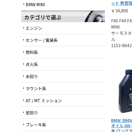
ット 熱管
BMW MINI
arrow_drop_down
￥34,800
カテゴリで選ぶ
F40 F44 F
MINI
エンジン
arrow_right
サーモスタ
ル
センサー / 電装系
arrow_right
1153-8642
燃料系
arrow_right
点火系
arrow_right
水回り
arrow_right
マウント系
arrow_right
AT / MT ミッション
arrow_right
足回り
arrow_right
BMW /BM
ブレーキ系
arrow_right
オイル 0W-
車 ロング