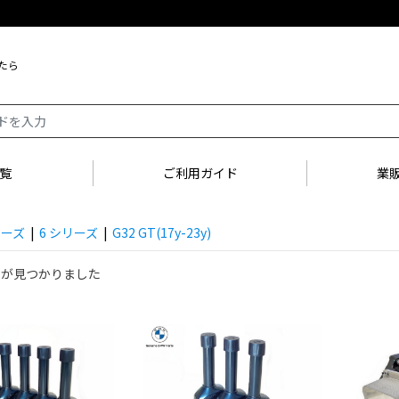
たら
覧
ご利用ガイド
業
リーズ
|
6 シリーズ
|
G32 GT(17y-23y)
品が見つかりました